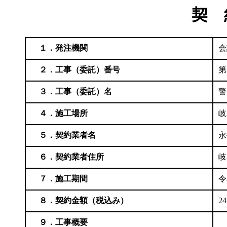
契 
１．発注機関
会
２．工事（委託）番号
第
３．工事（委託）名
警
４．施工場所
岐
５．契約業者名
永
６．契約業者住所
岐
７．施工期間
令
８．契約金額（税込み）
24
９．工事概要