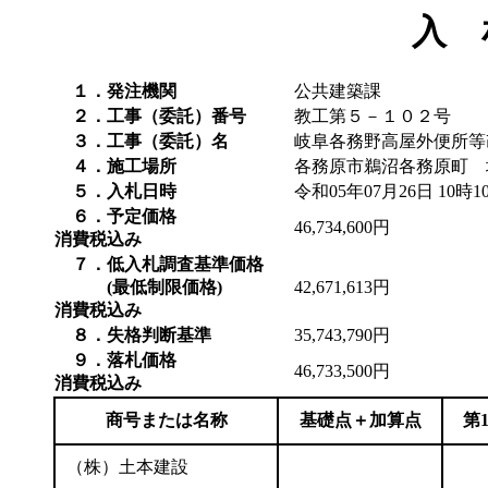
入 
１．発注機関
公共建築課
２．工事（委託）番号
教工第５－１０２号
３．工事（委託）名
岐阜各務野高屋外便所等
４．施工場所
各務原市鵜沼各務原町 
５．入札日時
令和05年07月26日 10時1
６．予定価格
46,734,600円
消費税込み
７．低入札調査基準価格
(最低制限価格)
42,671,613円
消費税込み
８．失格判断基準
35,743,790円
９．落札価格
46,733,500円
消費税込み
商号または名称
基礎点＋加算点
第
（株）土本建設