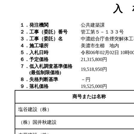
入 
１．発注機関
公共建築課
２．工事（委託）番号
管工第５－１３３号
３．工事（委託）名
中濃総合庁舎煙突解体工
４．施工場所
美濃市生櫛 地内
５．入札日時
令和06年02月02日 10時0
６．予定価格
21,315,800円
７．低入札調査基準価格
19,518,950円
(最低制限価格)
８．失格判断基準
－円
９．落札価格
19,525,000円
商号または名称
塩谷建設（株）
（株）国井秋建設