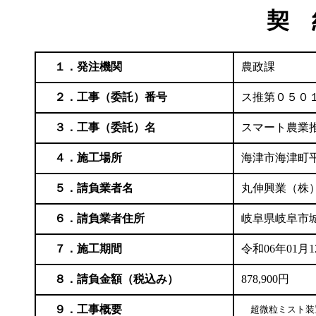
契 
１．発注機関
農政課
２．工事（委託）番号
ス推第０５０
３．工事（委託）名
スマート農業
４．施工場所
海津市海津町
５．請負業者名
丸伸興業（
６．請負業者住所
岐阜県岐阜市
７．施工期間
令和06年01月
８．請負金額（税込み）
878,900円
９．工事概要
　超微粒ミスト装