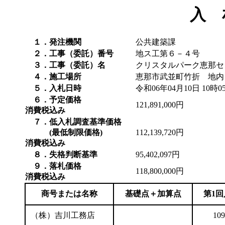
入 
１．発注機関
公共建築課
２．工事（委託）番号
地ス工第６－４号
３．工事（委託）名
クリスタルパーク恵那セ
４．施工場所
恵那市武並町竹折 地内
５．入札日時
令和06年04月10日 10時0
６．予定価格
121,891,000円
消費税込み
７．低入札調査基準価格
(最低制限価格)
112,139,720円
消費税込み
８．失格判断基準
95,402,097円
９．落札価格
118,800,000円
消費税込み
商号または名称
基礎点＋加算点
第1
（株）吉川工務店
109