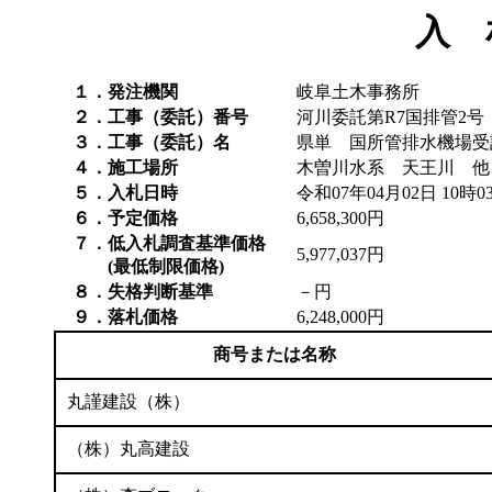
入 
１．発注機関
岐阜土木事務所
２．工事（委託）番号
河川委託第R7国排管2号
３．工事（委託）名
県単 国所管排水機場受
４．施工場所
木曽川水系 天王川 
５．入札日時
令和07年04月02日 10時0
６．予定価格
6,658,300円
７．低入札調査基準価格
5,977,037円
(最低制限価格)
８．失格判断基準
－円
９．落札価格
6,248,000円
商号または名称
丸謹建設（株）
（株）丸高建設