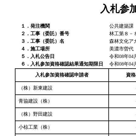
入札参
１．発注機関
公共建築課
２．工事（委託）番号
林工第８－
３．工事（委託）名
森林文化ア
４．施工場所
美濃市曽代
５．入札公告日
令和08年04
６．入札参加資格確認結果通知期限日
令和08年04
入札参加資格確認申請者
資格
（株）新東建設
青協建設（株）
（株）野田建設
小椋工業（株）